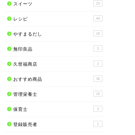
スイーツ
23
レシピ
44
やすまるだし
19
無印良品
2
久世福商店
2
おすすめ商品
36
管理栄養士
15
保育士
3
登録販売者
1