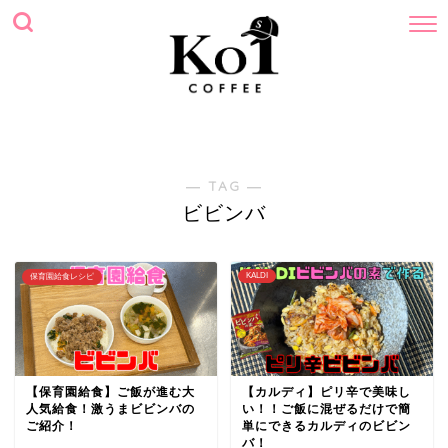
ホーム
プロフィール
サイトマップ
お問い合わせ
― TAG ―
ビビンバ
KALDI
保育園給食レシピ
【保育園給食】ご飯が進む大
【カルディ】ピリ辛で美味し
人気給食！激うまビビンバの
い！！ご飯に混ぜるだけで簡
ご紹介！
単にできるカルディのビビン
バ！