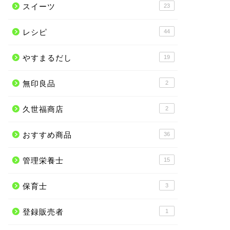
スイーツ
23
レシピ
44
やすまるだし
19
無印良品
2
久世福商店
2
おすすめ商品
36
管理栄養士
15
保育士
3
登録販売者
1