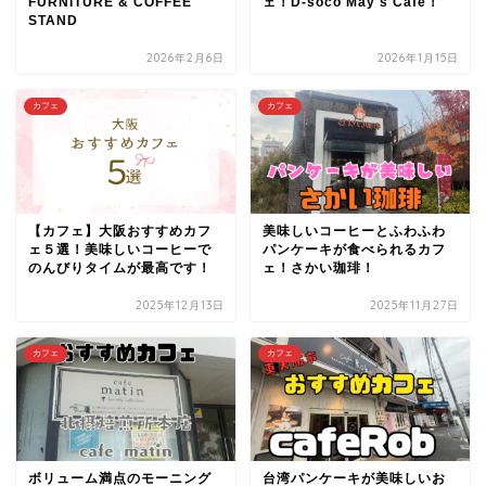
FURNITURE & COFFEE
ェ！D-soco May's Cafe！
STAND
2026年2月6日
2026年1月15日
カフェ
カフェ
【カフェ】大阪おすすめカフ
美味しいコーヒーとふわふわ
ェ５選！美味しいコーヒーで
パンケーキが食べられるカフ
のんびりタイムが最高です！
ェ！さかい珈琲！
2025年12月13日
2025年11月27日
カフェ
カフェ
ボリューム満点のモーニング
台湾パンケーキが美味しいお