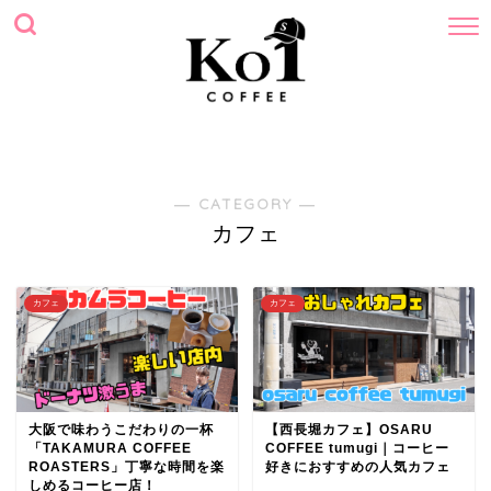
ホーム
プロフィール
サイトマップ
お問い合わせ
― CATEGORY ―
カフェ
カフェ
カフェ
大阪で味わうこだわりの一杯
【西長堀カフェ】OSARU
「TAKAMURA COFFEE
COFFEE tumugi｜コーヒー
ROASTERS」丁寧な時間を楽
好きにおすすめの人気カフェ
しめるコーヒー店！