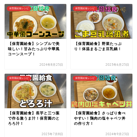
保育園給食レシピ
保育園給食レシピ
【保育園給食】シンプルで美
【保育園給食】野菜たっぷ
味しい！甘みたっぷり中華風
り！体温まるごま豆乳鍋！
コーンスープ！
2024年8月25日
2023年6月25日
保育園給食レシピ
保育園給食レシピ
【保育園給食】長芋と三つ葉
【保育園給食】さっぱり食べ
で作る激うま汁！保育園のと
やすい！鶏肉の塩キャベツ丼
ろろ汁！
の作り方！
2023年7月8日
2024年9月23日