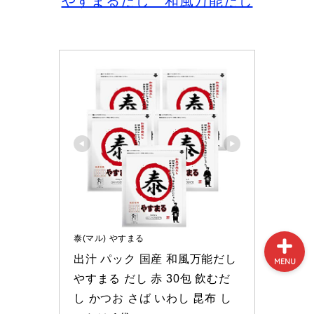
やすまるだし 和風万能だし
プロフィール
サイトマップ
お問い合わせ
泰(マル) やすまる
出汁 パック 国産 和風万能だし 
MENU
やすまる だし 赤 30包 飲むだ
し かつお さば いわし 昆布 し