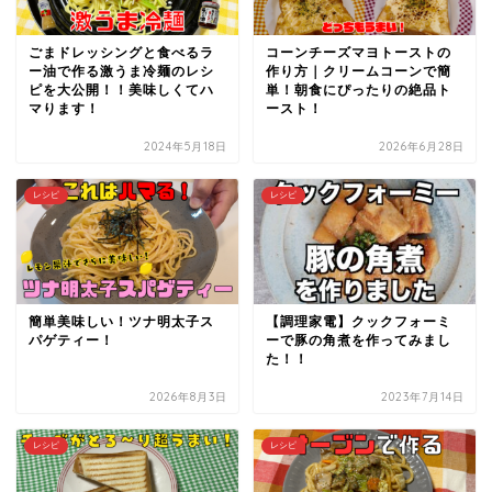
ごまドレッシングと食べるラ
コーンチーズマヨトーストの
ー油で作る激うま冷麺のレシ
作り方｜クリームコーンで簡
ピを大公開！！美味しくてハ
単！朝食にぴったりの絶品ト
マります！
ースト！
2024年5月18日
2026年6月28日
レシピ
レシピ
簡単美味しい！ツナ明太子ス
【調理家電】クックフォーミ
パゲティー！
ーで豚の角煮を作ってみまし
た！！
2026年8月3日
2023年7月14日
レシピ
レシピ