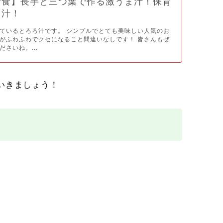
給食】長芋と三つ葉で作る激うま汁！保育
ろ汁！
ているとろろ汁です。 シンプルでとても美味しい人気のお
がふわふわでクセになること間違いなしです！ 皆さんもぜ
さいね。...
いきましょう！