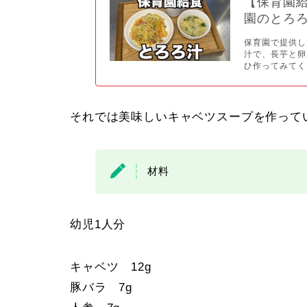
【保育園
園のとろ
保育園で提供し
汁で、長芋と卵
ひ作ってみてくだ
それでは美味しいキャベツスープを作って
材料
幼児1人分
キャベツ 12g
豚バラ 7g