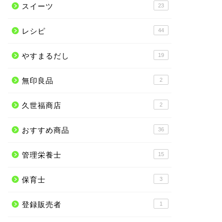
スイーツ
23
レシピ
44
やすまるだし
19
無印良品
2
久世福商店
2
おすすめ商品
36
管理栄養士
15
保育士
3
登録販売者
1