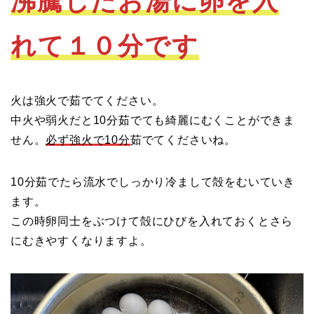
沸騰したお湯に卵を入
れて１０分です
火は強火で茹でてください。
中火や弱火だと10分茹でても綺麗にむくことができま
せん。
必ず強火で10分
茹でてくださいね。
10分茹でたら流水でしっかり冷まして殻をむいていき
ます。
この時卵同士をぶつけて殻にひびを入れておくとさら
にむきやすくなりますよ。