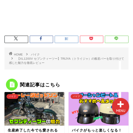
プロフィール
サイトマップ
HOME
バイク
【XL1200V セブンティーツー】TRIJYA（トライジャ）の般若バーを取り付けて
感じた魅力を徹底レビュー
お問い合わせ
関連記事はこちら
バイク
バイク
MENU
生産終了した今でも愛される
バイクがもっと楽しくなる！