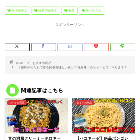
管理栄養士
保育園栄養士
豚丼
豚丼のたれ
スポンサーリンク
HOME
おすすめ商品
十勝豚丼のたれで作る簡単美味しい炙りマヨ豚丼！めちゃうまでハマります！
関連記事はこちら
おすすめ商品
おすすめ商品
青の洞窟クリーミーボロネー
【ハコネーゼ】絶品ボンゴレ
ゼに一手間加えて激うまボロ
ビアンコにたらこを入れた美