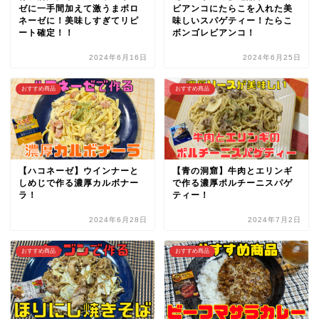
ネーゼに！美味しすぎてリピ
味しいスパゲティー！たらこ
ート確定！！
ボンゴレビアンコ！
2024年6月16日
2024年6月25日
おすすめ商品
おすすめ商品
【ハコネーゼ】ウインナーと
【青の洞窟】牛肉とエリンギ
しめじで作る濃厚カルボナー
で作る濃厚ポルチーニスパゲ
ラ！
ティー！
2024年6月28日
2024年7月2日
おすすめ商品
おすすめ商品
超簡単！オーブンで作るほり
【神田カレーグランプリ】マ