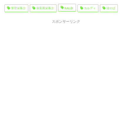
管理栄養士
保育園栄養士
KALDI
カルディ
油そば
スポンサーリンク