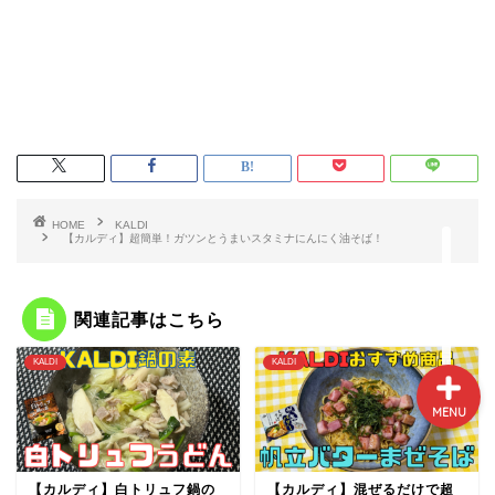
プロフィール
サイトマップ
HOME
KALDI
【カルディ】超簡単！ガツンとうまいスタミナにんにく油そば！
お問い合わせ
関連記事はこちら
KALDI
KALDI
MENU
【カルディ】白トリュフ鍋の
【カルディ】混ぜるだけで超