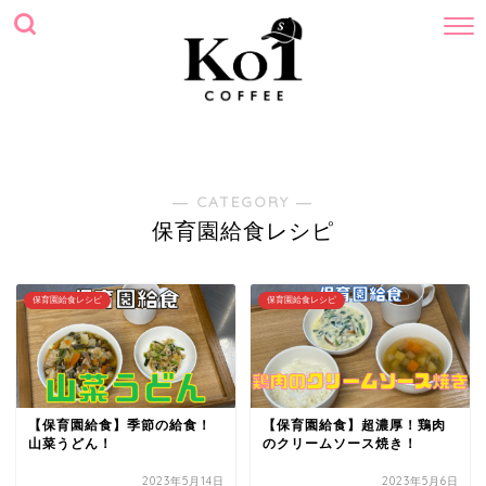
ホーム
プロフィール
サイトマップ
お問い合わせ
― CATEGORY ―
保育園給食レシピ
保育園給食レシピ
保育園給食レシピ
【保育園給食】季節の給食！
【保育園給食】超濃厚！鶏肉
山菜うどん！
のクリームソース焼き！
2023年5月14日
2023年5月6日