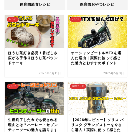
保育園給食レシピ
保育園おやつレシピ
レシピ
バイク
ほうじ茶好き必見！香ばしさ
オーシャンビートルMTXを選
広がる手作りほうじ茶パウン
んだ理由｜実際に被って感じ
ドケーキ！
た魅力とおすすめポイント
2026年6月11日
2026年6月8日
バイク
調理グッズ
生産終了した今でも愛される
【2026年レビュー】ソリス バ
理由とは？ハーレー・セブン
リスタ グラングストーを今さ
ティーツーの魅力を語ります
ら購入！実際に使って感じた