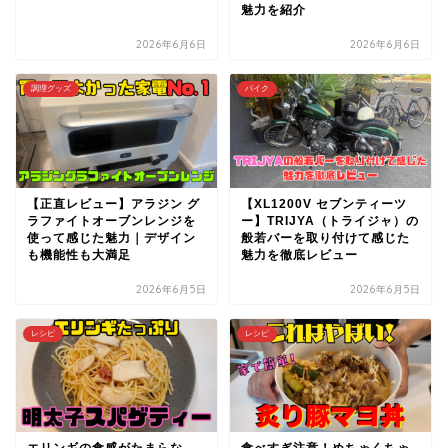
魅力を紹介
2026年6月6日
2026年6月6日
調理グッズ
バイク
【正直レビュー】アラジン グ
【XL1200V セブンティーツ
ラファイトオーブンレンジを
ー】TRIJYA（トライジャ）の
使って感じた魅力｜デザイン
般若バーを取り付けて感じた
も機能性も大満足
魅力を徹底レビュー
2026年6月5日
2026年6月5日
レシピ
レシピ
エリンギの食感がたまらな
食べすぎ注意！めちゃくちゃ