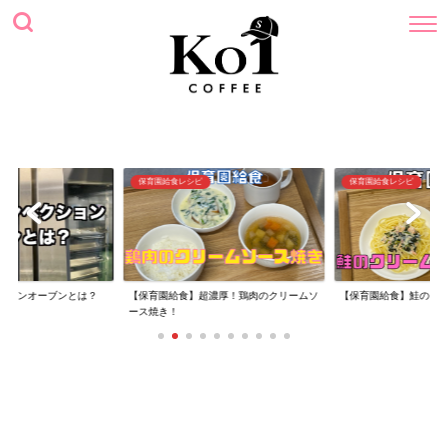
ホーム
プロフィール
サイトマップ
お問い合わせ
保育園給食レシピ
保育園給食レシピ
ションオーブンとは？
【保育園給食】超濃厚！鶏肉のクリームソ
【保育園給食】鮭のク
ース焼き！