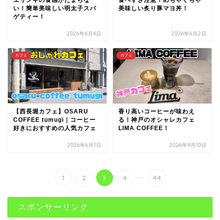
い！簡単美味しい明太子スパ
美味しい炙り豚マヨ丼！
ゲティー！
2026年6月4日
2026年6月2日
カフェ
カフェ
【西長堀カフェ】OSARU
香り高いコーヒーが味わえ
COFFEE tumugi｜コーヒー
る！神戸のオシャレカフェ
好きにおすすめの人気カフェ
LIMA COFFEE！
2026年6月1日
2026年4月10日
...
1
2
3
4
44
スポンサーリンク